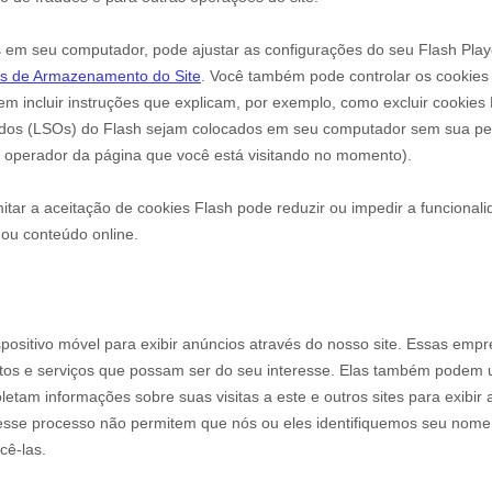
em seu computador, pode ajustar as configurações do seu Flash Pla
es de Armazenamento do Site
. Você também pode controlar os cookie
m incluir instruções que explicam, por exemplo, como excluir cookies 
ados (LSOs) do Flash sejam colocados em seu computador sem sua perm
 operador da página que você está visitando no momento).
mitar a aceitação de cookies Flash pode reduzir ou impedir a funcionali
 ou conteúdo online.
positivo móvel para exibir anúncios através do nosso site. Essas emp
utos e serviços que possam ser do seu interesse. Elas também podem us
letam informações sobre suas visitas a este e outros sites para exibi
desse processo não permitem que nós ou eles identifiquemos seu nome
cê-las.