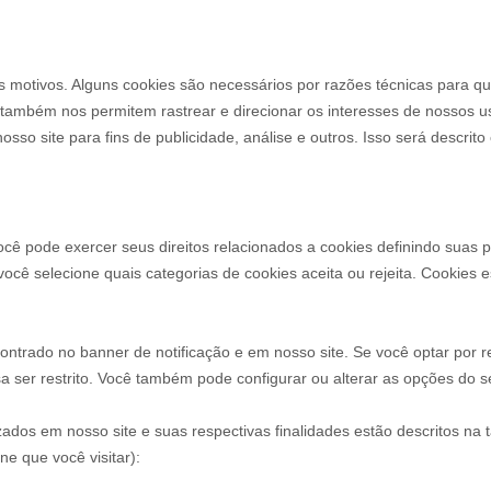
os motivos. Alguns cookies são necessários por razões técnicas para qu
s também nos permitem rastrear e direcionar os interesses de nossos 
nosso site para fins de publicidade, análise e outros.
Isso será descrito
. Você pode exercer seus direitos relacionados a cookies definindo sua
ê selecione quais categorias de cookies aceita ou rejeita. Cookies e
rado no banner de notificação e em nosso site. Se você optar por rej
a ser restrito. Você também pode configurar ou alterar as opções do s
lizados em nosso site e suas respectivas finalidades estão descritos n
e que você visitar):