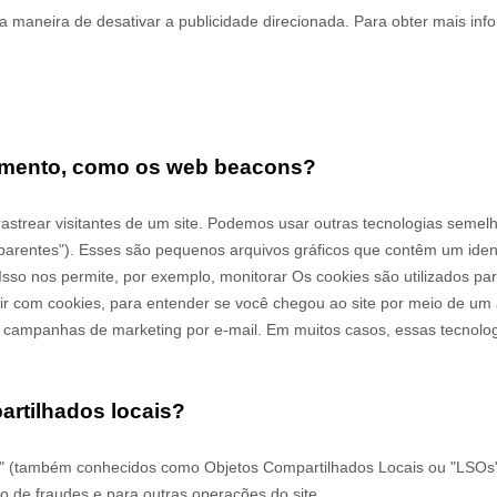
 maneira de desativar a publicidade direcionada. Para obter mais info
eamento, como os web beacons?
rastrear visitantes de um site. Podemos usar outras tecnologias sem
sparentes"). Esses são pequenos arquivos gráficos que contêm um iden
Isso nos permite, por exemplo, monitorar
Os cookies são utilizados pa
gir com cookies, para entender se você chegou ao site por meio de um 
 campanhas de marketing por e-mail. Em muitos casos, essas tecnolo
artilhados locais?
(também conhecidos como Objetos Compartilhados Locais ou "LSOs") p
 de fraudes e para outras operações do site.