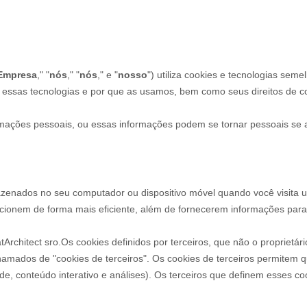
Empresa
," "
nós
," "
nós
," e "
nosso
") utiliza cookies e tecnologias sem
ão essas tecnologias e por que as usamos, bem como seus direitos de c
rmações pessoais, ou essas informações podem se tornar pessoais se
enados no seu computador ou dispositivo móvel quando você visita um
ncionem de forma mais eficiente, além de fornecerem informações para 
tArchitect sro.
Os cookies definidos por terceiros, que não o proprietár
 chamados de "cookies de terceiros". Os cookies de terceiros permitem 
dade, conteúdo interativo e análises). Os terceiros que definem esses