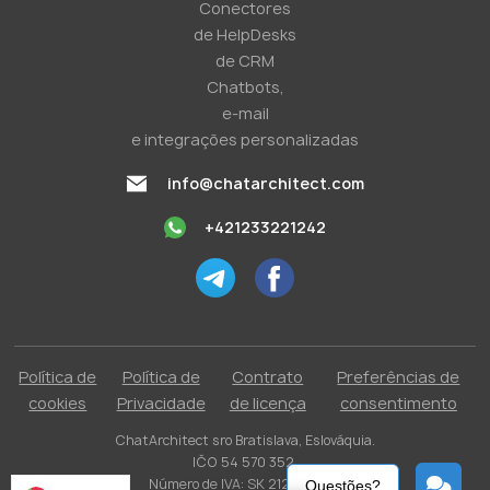
Conectores
de HelpDesks
de CRM
Chatbots,
e-mail
e integrações personalizadas
info@chatarchitect.com
+421233221242
Política de
Política de
Contrato
Preferências de
cookies
Privacidade
de licença
consentimento
ChatArchitect sro Bratislava, Eslováquia.
IČO 54 570 352.
Número de IVA: SK 2121731304.
Questões?