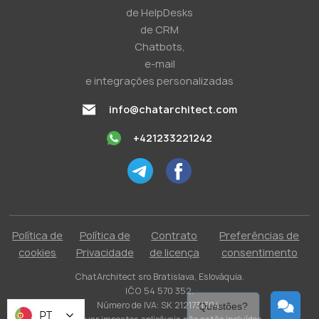
de HelpDesks
de CRM
Chatbots,
e-mail
e integrações personalizadas
info@chatarchitect.com
+421233221242
Política de
Política de
Contrato
Preferências de
cookies
Privacidade
de licença
consentimento
ChatArchitect sro Bratislava, Eslováquia.
IČO 54 570 352.
Número de IVA: SK 2121731304.
Questões?
PT