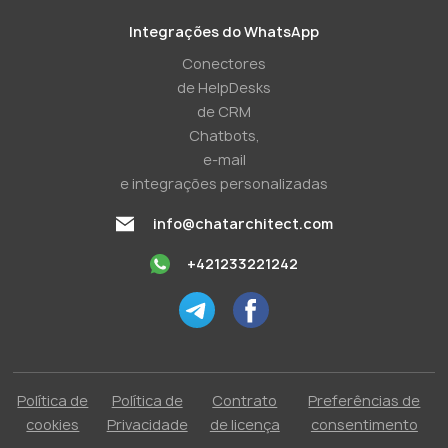
Integrações do WhatsApp
Conectores
de HelpDesks
de CRM
Chatbots,
e-mail
e integrações personalizadas
info@chatarchitect.com
+421233221242
Política de
Política de
Contrato
Preferências de
cookies
Privacidade
de licença
consentimento