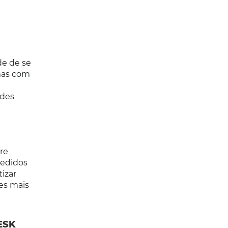
de de se
mas com
ades
re
pedidos
izar
es mais
ESK