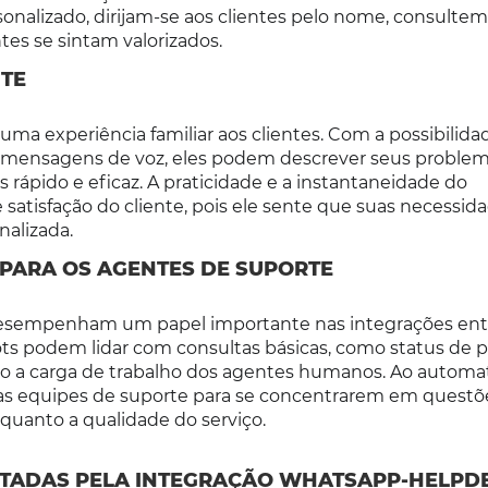
nalizado, dirijam-se aos clientes pelo nome, consultem
es se sintam valorizados.
NTE
uma experiência familiar aos clientes. Com a possibilida
 mensagens de voz, eles podem descrever seus proble
 rápido e eficaz. A praticidade e a instantaneidade do
atisfação do cliente, pois ele sente que suas necessid
nalizada.
 PARA OS AGENTES DE SUPORTE
esempenham um papel importante nas integrações ent
s podem lidar com consultas básicas, como status de 
do a carga de trabalho dos agentes humanos. Ao automat
r as equipes de suporte para se concentrarem em questõ
quanto a qualidade do serviço.
LITADAS PELA INTEGRAÇÃO WHATSAPP-HELPD