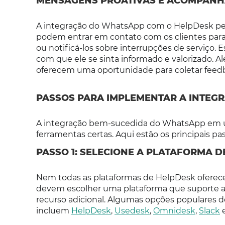
MENSAGENS PROATIVAS E ACOMPAN
A integração do WhatsApp com o HelpDesk per
podem entrar em contato com os clientes para
ou notificá-los sobre interrupções de serviço.
com que ele se sinta informado e valorizado.
oferecem uma oportunidade para coletar feedba
PASSOS PARA IMPLEMENTAR A INTE
A integração bem-sucedida do WhatsApp em u
ferramentas certas. Aqui estão os principais pa
PASSO 1: SELECIONE A PLATAFORMA 
Nem todas as plataformas de HelpDesk oferec
devem escolher uma plataforma que suporte 
recurso adicional. Algumas opções populares 
incluem
HelpDesk
,
Usedesk
,
Omnidesk
,
Slack
e