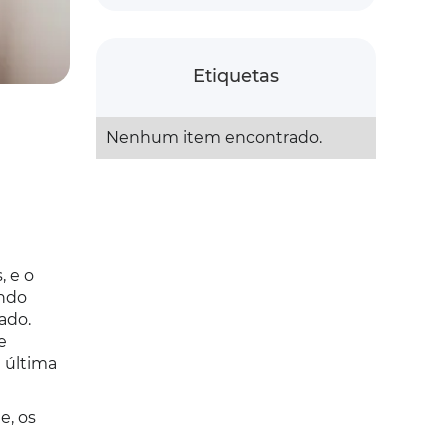
Etiquetas
Nenhum item encontrado.
 e o
undo
ado.
e
 última
e, os