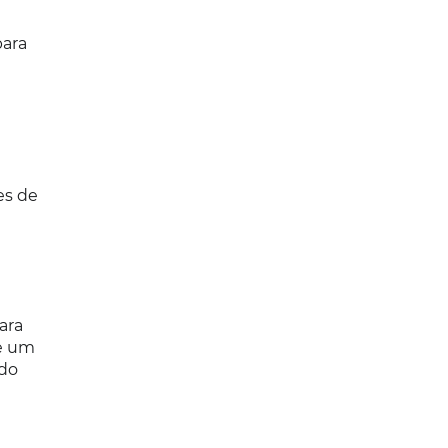
para
e
es de
ara
de um
 do