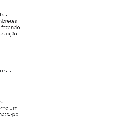
tes
mbretes
, fazendo
solução
 e as
es
como um
WhatsApp