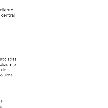
cliente
 central
sociadas
ualizem e
 de
ndo uma
os
a