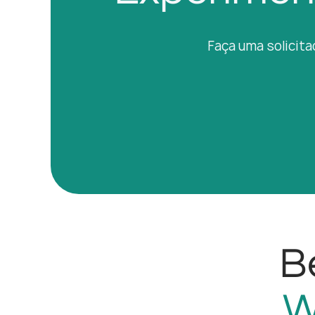
Faça uma solicita
B
W