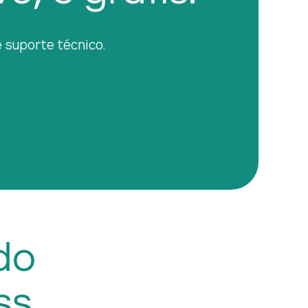
e suporte técnico.
do
ss