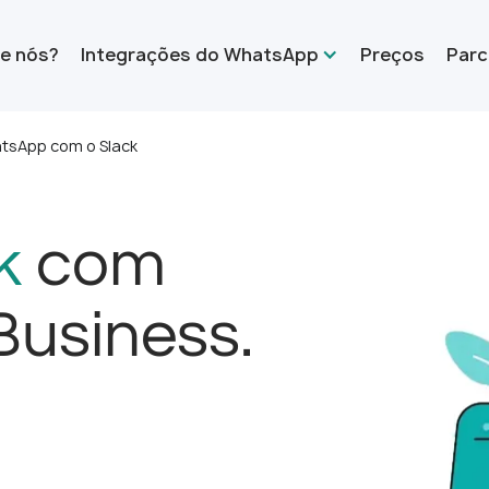
e nós?
Integrações do WhatsApp
Preços
Parc
tsApp com o Slack
k
com
usiness.