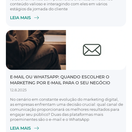
conteúdo valioso e interagindo com eles em vários
estágios da jornada do cliente
LEIA MAIS
E-MAIL OU WHATSAPP: QUANDO ESCOLHER O
MARKETING POR E-MAIL PARA O SEU NEGÓCIO
12.8.2025
No cenário em constante evolução do marketing digital,
as empresas enfrentam uma decisão crucial: qual canal de
comunicação proporcionará os melhores resultados para
engajar seu público? Duas das plataformas mais
proeminentes são o e-mail e o WhatsApp
LEIA MAIS