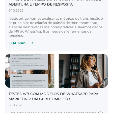
ABERTURA E TEMPO DE RESPOSTA
6.10.2025
Neste artigo, vamos analisar as métricas de transmissão e
os princípios de criação de painéis de monitoramento,
além de descrever as melhores práticas. Usaremos dados
da API do WhatsApp Business e de ferramentas de
terceiros
LEIA MAIS
TESTES A/B COM MODELOS DE WHATSAPP PARA
MARKETING: UM GUIA COMPLETO
6.10.2025