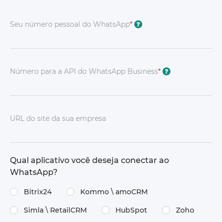
Seu número pessoal do WhatsApp
*
?
Número para a API do WhatsApp Business
*
?
URL do site da sua empresa
Qual aplicativo você deseja conectar ao
WhatsApp?
Bitrix24
Kommo \ amoCRM
Simla \ RetailCRM
HubSpot
Zoho