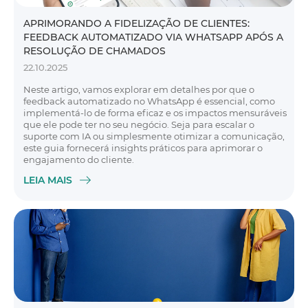
APRIMORANDO A FIDELIZAÇÃO DE CLIENTES:
FEEDBACK AUTOMATIZADO VIA WHATSAPP APÓS A
RESOLUÇÃO DE CHAMADOS
22.10.2025
Neste artigo, vamos explorar em detalhes por que o
feedback automatizado no WhatsApp é essencial, como
implementá-lo de forma eficaz e os impactos mensuráveis
​​que ele pode ter no seu negócio. Seja para escalar o
suporte com IA ou simplesmente otimizar a comunicação,
este guia fornecerá insights práticos para aprimorar o
engajamento do cliente.
LEIA MAIS