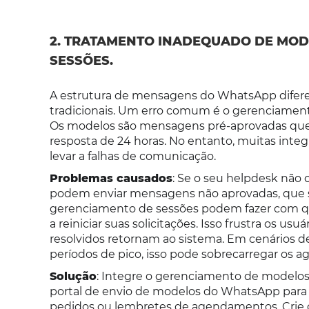
2. TRATAMENTO INADEQUADO DE MOD
SESSÕES.
A estrutura de mensagens do WhatsApp difere 
tradicionais. Um erro comum é o gerenciamen
Os modelos são mensagens pré-aprovadas que p
resposta de 24 horas. No entanto, muitas inte
levar a falhas de comunicação.
Problemas causados
: Se o seu helpdesk não
podem enviar mensagens não aprovadas, que s
gerenciamento de sessões podem fazer com qu
a reiniciar suas solicitações. Isso frustra os 
resolvidos retornam ao sistema. Em cenários 
períodos de pico, isso pode sobrecarregar os ag
Solução
: Integre o gerenciamento de modelos 
portal de envio de modelos do WhatsApp para
pedidos ou lembretes de agendamentos. Crie 