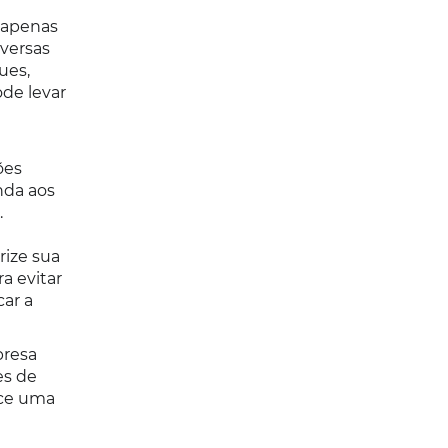
 apenas
versas
ues,
de levar
ões
nda aos
.
rize sua
a evitar
ar a
presa
es de
ece uma