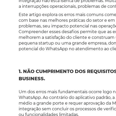
integração não está isenta de problemas. Mu
a interrupções operacionais, problemas de confo
Este artigo explora os erros mais comuns com
com base nas melhores práticas do setor e em e
problemas, seu impacto potencial nas operações
Compreender esses desafios permite que as 
melhorem a satisfação do cliente e construam
pequena startup ou uma grande empresa, domin
potencial do WhatsApp no ​​atendimento ao cli
1. NÃO CUMPRIMENTO DOS REQUISITO
BUSINESS.
Um dos erros mais fundamentais ocorre logo no i
WhatsApp. Ao contrário do aplicativo padrão, 
médio a grande porte e requer aprovação da Me
integração sem concluir os processos de verif
ou funcionalidades limitadas.