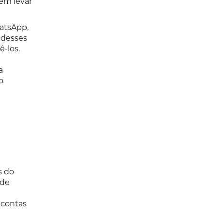
em levar
atsApp,
 desses
ê-los.
a
o
s do
 de
 contas