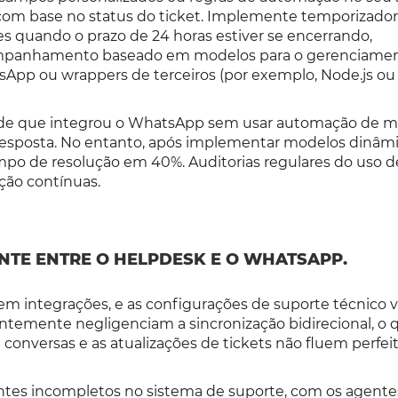
 com base no status do ticket. Implemente temporizado
es quando o prazo de 24 horas estiver se encerrando,
companhamento baseado em modelos para o gerenciame
tsApp ou wrappers de terceiros (por exemplo, Node.js ou
aúde que integrou o WhatsApp sem usar automação de 
resposta. No entanto, após implementar modelos dinâm
empo de resolução em 40%. Auditorias regulares do uso d
ção contínuas.
ENTE ENTRE O HELPDESK E O WHATSAPP.
m integrações, e as configurações de suporte técnico v
temente negligenciam a sincronização bidirecional, o 
de conversas e as atualizações de tickets não fluem perf
clientes incompletos no sistema de suporte, com os agent