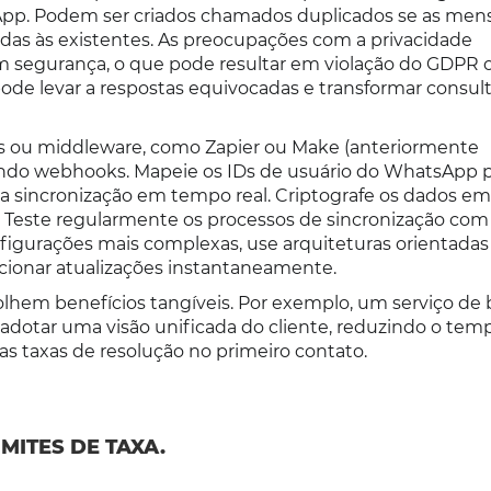
sApp. Podem ser criados chamados duplicados se as me
as às existentes. As preocupações com a privacidade
 segurança, o que pode resultar em violação do GDPR 
pode levar a respostas equivocadas e transformar consul
os ou middleware, como Zapier ou Make (anteriormente
sando webhooks. Mapeie os IDs de usuário do WhatsApp p
 a sincronização em tempo real. Criptografe os dados em
 Teste regularmente os processos de sincronização com
configurações mais complexas, use arquiteturas orientadas
cionar atualizações instantaneamente.
lhem benefícios tangíveis. Por exemplo, um serviço de
 adotar uma visão unificada do cliente, reduzindo o tem
 taxas de resolução no primeiro contato.
IMITES DE TAXA.