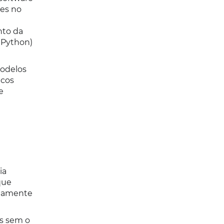
res no
nto da
 Python)
modelos
icos
e
ia
que
eitamente
es sem o