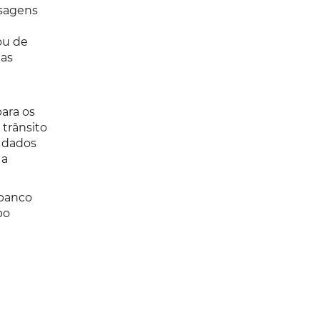
nsagens
ou de
tas
ara os
 trânsito
 dados
 a
 banco
po