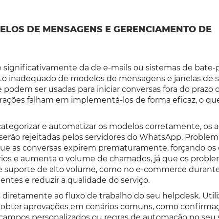
ELOS DE MENSAGENS E GERENCIAMENTO DE
significativamente da de e-mails ou sistemas de bate
to inadequado de modelos de mensagens e janelas de s
odem ser usadas para iniciar conversas fora do prazo 
grações falham em implementá-los de forma eficaz, o q
 categorizar e automatizar os modelos corretamente, os 
erão rejeitadas pelos servidores do WhatsApp. Problem
e as conversas expirem prematuramente, forçando os 
usuários e aumenta o volume de chamados, já que os probl
de suporte de alto volume, como no e-commerce durant
entes e reduzir a qualidade do serviço.
diretamente ao fluxo de trabalho do seu helpdesk. Utili
 obter aprovações em cenários comuns, como confirma
campos personalizados ou regras de automação no seu 