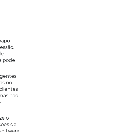
-papo
essão.
de
ue pode
agentes
as no
clientes
emas não
e
ze o
ções de
software