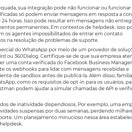
equada, sua integração pode não funcionar ou funcionar
rificadas só podem enviar mensagens em resposta a con
e 24 horas. Isso pode resultar em mensagens não entreg
entos permanentes. Em contextos de helpdesk, isso po
 os agentes impossibilitados de entrar em contato
os na resolução de problemas de suporte.
ercial do WhatsApp por meio de um provedor de soluç
Bird ou 360Dialog. Certifique-se de que sua empresa ate
ui ter uma conta verificada do Facebook Business Manager
nte os webhooks para lidar com mensagens recebidas e
ente de sandbox antes de publicá-la. Além disso, familia
App, como os requisitos de opt-in para os usuários, par
tman podem ajudar a simular chamadas de API e verific
ríodos de inatividade dispendiosos. Por exemplo, uma em
 atividades suspensas por duas semanas, perdendo milhar
suporte. Um planejamento minucioso nessa área estabel
 helpdesk.