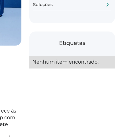
Soluções
Etiquetas
Nenhum item encontrado.
rece às
pp com
ete