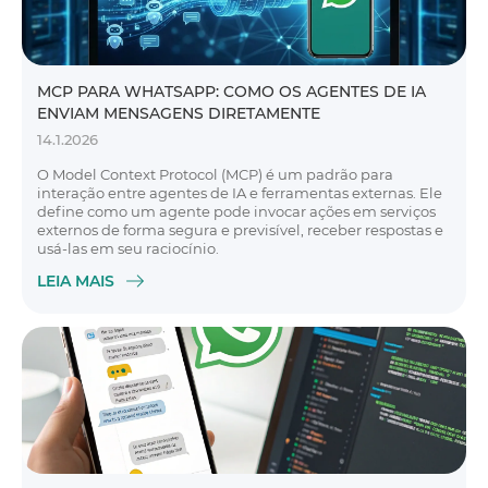
MCP PARA WHATSAPP: COMO OS AGENTES DE IA
ENVIAM MENSAGENS DIRETAMENTE
14.1.2026
O Model Context Protocol (MCP) é um padrão para
interação entre agentes de IA e ferramentas externas. Ele
define como um agente pode invocar ações em serviços
externos de forma segura e previsível, receber respostas e
usá-las em seu raciocínio.
LEIA MAIS