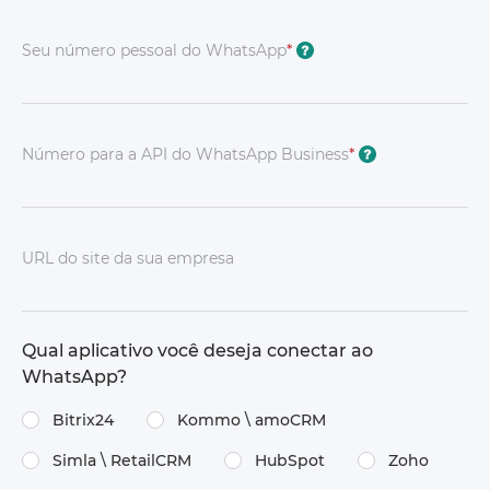
Seu número pessoal do WhatsApp
*
?
Número para a API do WhatsApp Business
*
?
URL do site da sua empresa
Qual aplicativo você deseja conectar ao
WhatsApp?
Bitrix24
Kommo \ amoCRM
Simla \ RetailCRM
HubSpot
Zoho