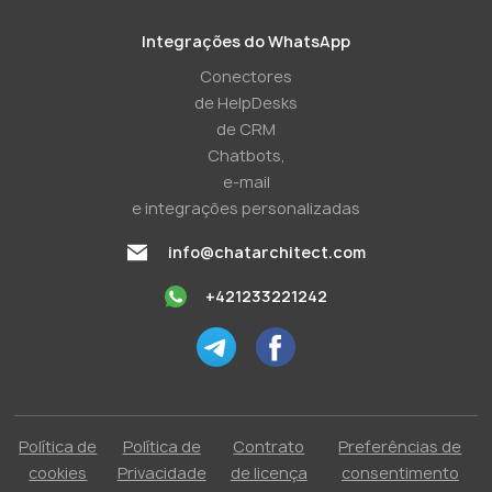
Integrações do WhatsApp
Conectores
de HelpDesks
de CRM
Chatbots,
e-mail
e integrações personalizadas
info@chatarchitect.com
+421233221242
Política de
Política de
Contrato
Preferências de
cookies
Privacidade
de licença
consentimento