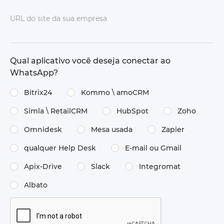
URL do site da sua empresa
Qual aplicativo você deseja conectar ao
WhatsApp?
Bitrix24
Kommo \ amoCRM
Simla \ RetailCRM
HubSpot
Zoho
Omnidesk
Mesa usada
Zapier
qualquer Help Desk
E-mail ou Gmail
Apix-Drive
Slack
Integromat
Albato