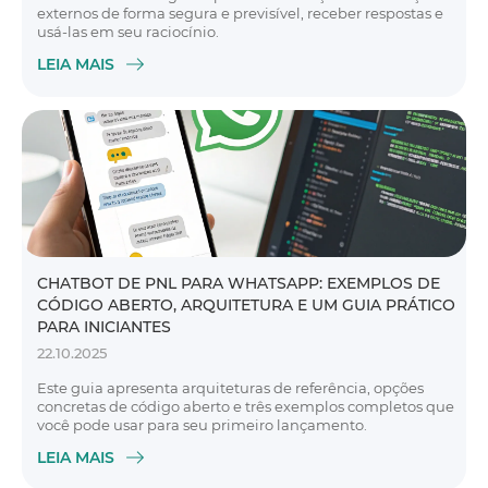
externos de forma segura e previsível, receber respostas e
usá-las em seu raciocínio.
LEIA MAIS
CHATBOT DE PNL PARA WHATSAPP: EXEMPLOS DE
CÓDIGO ABERTO, ARQUITETURA E UM GUIA PRÁTICO
PARA INICIANTES
22.10.2025
Este guia apresenta arquiteturas de referência, opções
concretas de código aberto e três exemplos completos que
você pode usar para seu primeiro lançamento.
LEIA MAIS