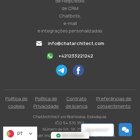
de HelpDesks
de CRM
Chatbots,
e-mail
e integrações personalizadas
info@chatarchitect.com
+421233221242
Política de
Política de
Contrato
Preferências de
cookies
Privacidade
de licença
consentimento
ChatArchitect sro Bratislava, Eslováquia.
IČO 54 570 352.
Número de IVA: SK 2121731304.
Questions?
PT
Quaisquer impostos aplicáveis ​​não estão incluídos.
Site Confiável