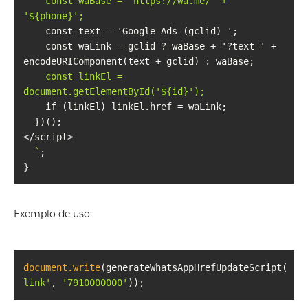
    const waBase = 'https://wa.me/' + 
'
${phone}
    const waLink = gclid ? waBase + '?text=' + 
    const linkEl = 
document.getElementById('
${id}
  `
Exemplo de uso:
document.write
(generateWhatsAppHrefUpdateScript(
'wa
link'
, 
'7910000000'