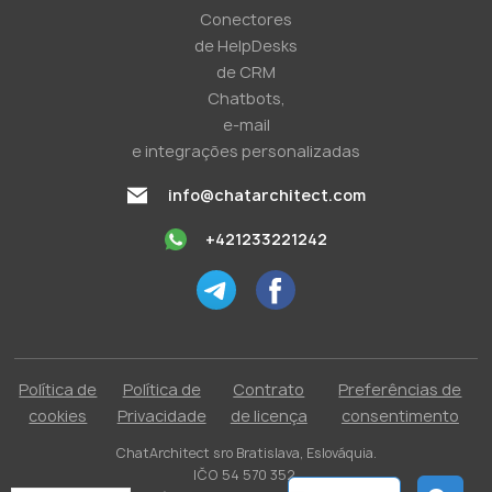
Conectores
de HelpDesks
de CRM
Chatbots,
e-mail
e integrações personalizadas
info@chatarchitect.com
+421233221242
Política de
Política de
Contrato
Preferências de
cookies
Privacidade
de licença
consentimento
ChatArchitect sro Bratislava, Eslováquia.
IČO 54 570 352.