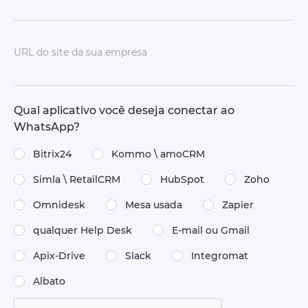
URL do site da sua empresa
Qual aplicativo você deseja conectar ao
WhatsApp?
Bitrix24
Kommo \ amoCRM
Simla \ RetailCRM
HubSpot
Zoho
Omnidesk
Mesa usada
Zapier
qualquer Help Desk
E-mail ou Gmail
Apix-Drive
Slack
Integromat
Albato