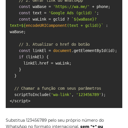
// 2. Gerar link do WhatsApp
const
 waBase = 
'https://wa.me/'
const
 text = 
'Google Ads (gclid) '
const
 waLink = gclid ? 
`
${waBase}
?
text=
${
encodeURIComponent
(text + gclid)}
`
 : 
// 3. Atualizar o href do botão
const
 linkEl = 
document
if
// Chamar a função com seus parâmetros
  scriptToInclude(
'wa-link'
, 
'123456789'
Substitua 123456789 pelo seu próprio número do
WhatsApp no ​​formato internacional,
sem "+" ou