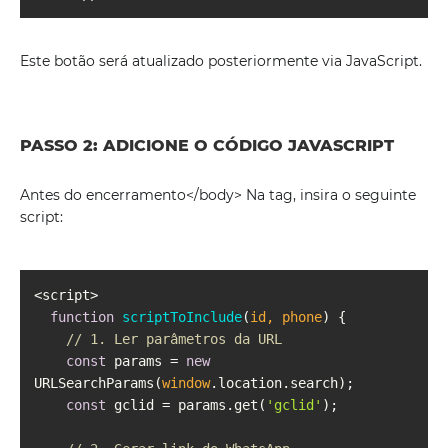
Este botão será atualizado posteriormente via JavaScript.
PASSO 2: ADICIONE O CÓDIGO JAVASCRIPT
Antes do encerramento</body> Na tag, insira o seguinte
script:
function
scriptToInclude
(
id, phone
) 
// 1. Ler parâmetros da URL
const
 params = 
new
URLSearchParams(
window
const
 gclid = params.get(
'gclid'