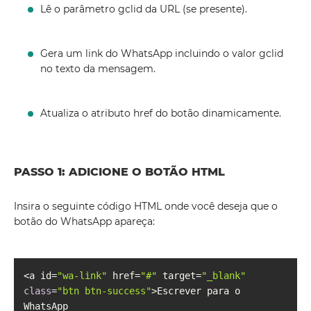
Lê o parâmetro gclid da URL (se presente).
Gera um link do WhatsApp incluindo o valor gclid
no texto da mensagem.
Atualiza o atributo href do botão dinamicamente.
PASSO 1: ADICIONE O BOTÃO HTML
Insira o seguinte código HTML onde você deseja que o
botão do WhatsApp apareça:
<a id=
"wa-link"
 href=
"#"
 target=
"_blank"
class
=
"btn btn-success"
>Escrever para o 
WhatsApp