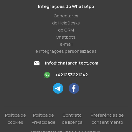
Integrações do WhatsApp
Conectores
de HelpDesks
de CRM
Chatbots,
e-mail
e integrações personalizadas
info@chatarchitect.com
+421233221242
Política de
Política de
Contrato
Preferências de
cookies
Privacidade
de licença
consentimento