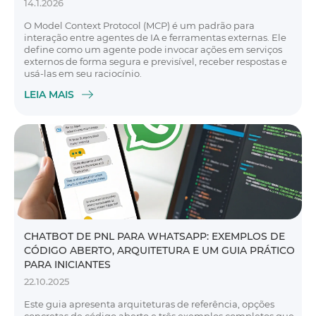
14.1.2026
O Model Context Protocol (MCP) é um padrão para
interação entre agentes de IA e ferramentas externas. Ele
define como um agente pode invocar ações em serviços
externos de forma segura e previsível, receber respostas e
usá-las em seu raciocínio.
LEIA MAIS
CHATBOT DE PNL PARA WHATSAPP: EXEMPLOS DE
CÓDIGO ABERTO, ARQUITETURA E UM GUIA PRÁTICO
PARA INICIANTES
22.10.2025
Este guia apresenta arquiteturas de referência, opções