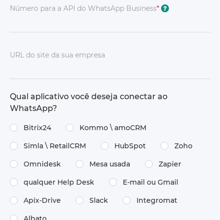
Número para a API do WhatsApp Business
*
?
URL do site da sua empresa
Qual aplicativo você deseja conectar ao
WhatsApp?
Bitrix24
Kommo \ amoCRM
Simla \ RetailCRM
HubSpot
Zoho
Omnidesk
Mesa usada
Zapier
qualquer Help Desk
E-mail ou Gmail
Apix-Drive
Slack
Integromat
Albato