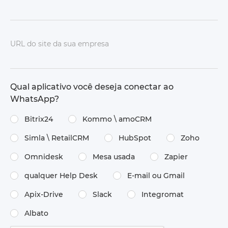
URL do site da sua empresa
Qual aplicativo você deseja conectar ao
WhatsApp?
Bitrix24
Kommo \ amoCRM
Simla \ RetailCRM
HubSpot
Zoho
Omnidesk
Mesa usada
Zapier
qualquer Help Desk
E-mail ou Gmail
Apix-Drive
Slack
Integromat
Albato