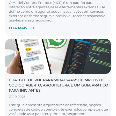
O Model Context Protocol (MCP) é um padrão para
interação entre agentes de IA e ferramentas externas. Ele
define como um agente pode invocar ações em serviços
externos de forma segura e previsível, receber respostas e
usá-las em seu raciocínio.
LEIA MAIS
CHATBOT DE PNL PARA WHATSAPP: EXEMPLOS DE
CÓDIGO ABERTO, ARQUITETURA E UM GUIA PRÁTICO
PARA INICIANTES
22.10.2025
Este guia apresenta arquiteturas de referência, opções
concretas de código aberto e três exemplos completos que
você pode usar para seu primeiro lançamento.