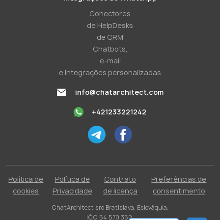
Conectores
de HelpDesks
de CRM
Chatbots,
e-mail
e integrações personalizadas
info@chatarchitect.com
+421233221242
Política de
Política de
Contrato
Preferências de
cookies
Privacidade
de licença
consentimento
ChatArchitect sro Bratislava, Eslováquia.
IČO 54 570 352.