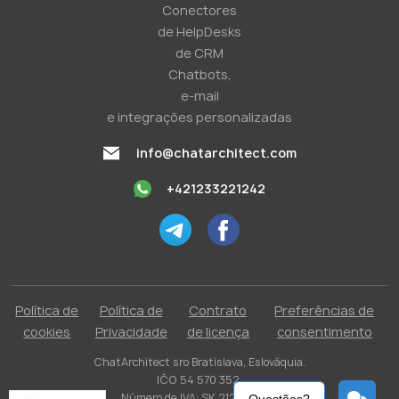
Conectores
de HelpDesks
de CRM
Chatbots,
e-mail
e integrações personalizadas
info@chatarchitect.com
+421233221242
Política de
Política de
Contrato
Preferências de
cookies
Privacidade
de licença
consentimento
ChatArchitect sro Bratislava, Eslováquia.
IČO 54 570 352.
Número de IVA: SK 2121731304.