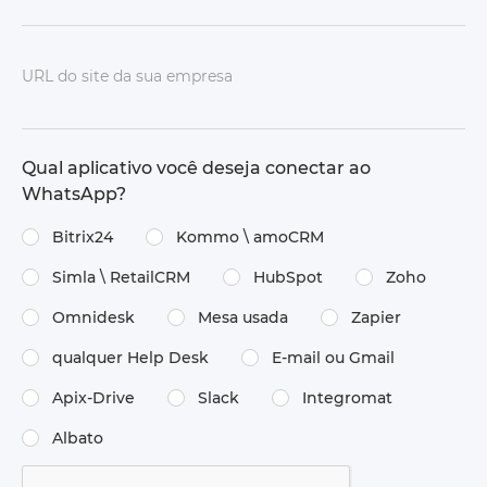
URL do site da sua empresa
Qual aplicativo você deseja conectar ao
WhatsApp?
Bitrix24
Kommo \ amoCRM
Simla \ RetailCRM
HubSpot
Zoho
Omnidesk
Mesa usada
Zapier
qualquer Help Desk
E-mail ou Gmail
Apix-Drive
Slack
Integromat
Albato