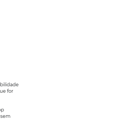
ibilidade
ue for
pp
s sem