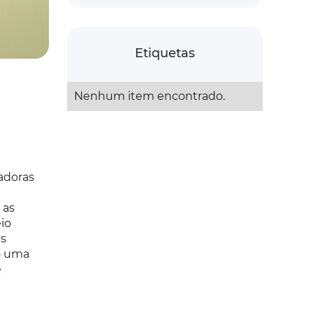
Etiquetas
Nenhum item encontrado.
adoras
 as
io
as
o uma
e