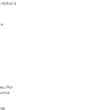
 reduz a
 e
es. Por
a uma
iar