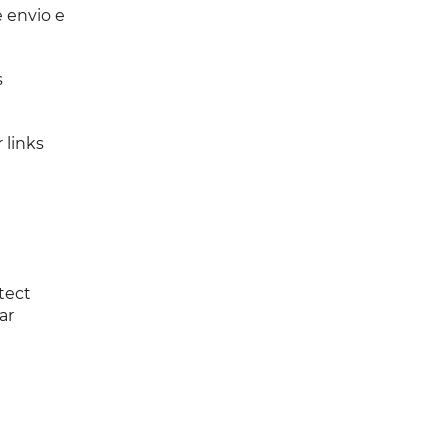
 envio e
s
 links
tect
ar