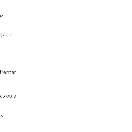
az
ação e
frentar
as ou a
s,