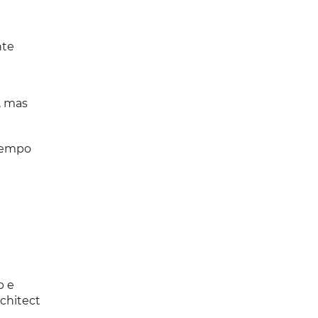
nte
, mas
tempo
p e
chitect